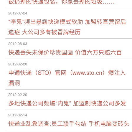
被扔掉的快递包装，你家丢掉的垃圾……
2012-07-24
“李鬼”频出暴露快递模式软肋 加盟转直营留后
遗症 大公司多有被冒牌经历
2012-06-03
快递丢失未保价珍贵国画 价值六万只赔六百
2012-02-20
申通快递（STO）官网（www.sto.cn）爆注入
漏洞
2012-02-20
多地快递公司频爆“内鬼” 加盟制快递公司多发
2012-02-14
快递业乱象调查:员工联手勾结 手机电脑变砖头