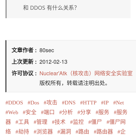
和 DDOS 有什么关系？
80sec
文章作者
2012-02-13
上次更新
Nuclear'Atk（核攻击）网络安全实验室
许可协议
版权所有，转载请注明出处。
DDOS
Dos
攻击
DNS
HTTP
IP
Net
Web
安全
端口
分析
分享
服务
服务
器
工具
管理
技术
监控
僵尸
僵尸网
络
劫持
浏览器
漏洞
路由
路由器
企